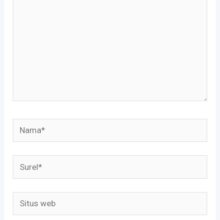
sini..
Nama*
Surel*
Situs
web