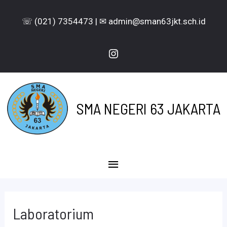
Lewati
☏ (021) 7354473 | ✉ admin@sman63jkt.sch.id
ke
konten
Instagram
SMA NEGERI 63 JAKARTA
Menu
Utama
Laboratorium