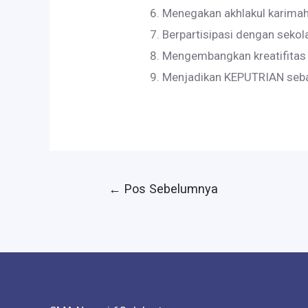
Menegakan akhlakul karimah
Berpartisipasi dengan sekol
Mengembangkan kreatifitas d
Menjadikan KEPUTRIAN sebag
Navigasi
←
Pos Sebelumnya
pos