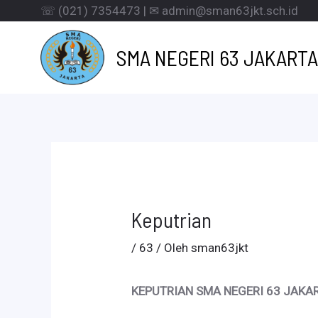
Lewati
☏ (021) 7354473 | ✉ admin@sman63jkt.sch.id
ke
SMA NEGERI 63 JAKARTA
konten
Keputrian
/
63
/ Oleh
sman63jkt
KEPUTRIAN SMA NEGERI 63 JAKAR