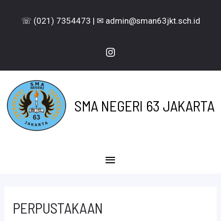
Lewati
☏ (021) 7354473 | ✉ admin@sman63jkt.sch.id
ke
konten
Instagram
SMA NEGERI 63 JAKARTA
Menu
Utama
PERPUSTAKAAN