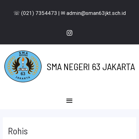
Lewati
☏ (021) 7354473 | ✉ admin@sman63jkt.sch.id
ke
konten
Instagram
SMA NEGERI 63 JAKARTA
Menu
Utama
Rohis