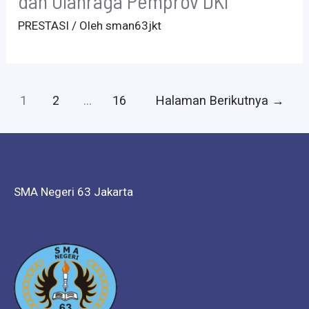
dan Olahraga Pemprov DKI
PRESTASI
/ Oleh
sman63jkt
Paginasi
1
2
…
16
Halaman Berikutnya
→
pos
SMA Negeri 63 Jakarta