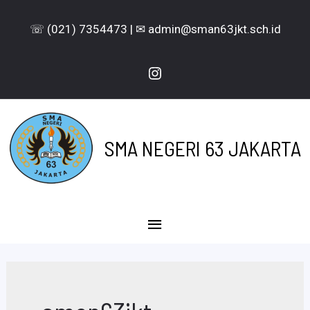
Lewati
☏ (021) 7354473 | ✉ admin@sman63jkt.sch.id
ke
konten
Instagram
SMA NEGERI 63 JAKARTA
Menu
Utama