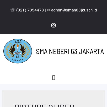
Lewati
☏ (021) 7354473 | ✉ admin@sman63jkt.sch.id
ke
konten
Instagram
SMA NEGERI 63 JAKARTA
Menu
Utama