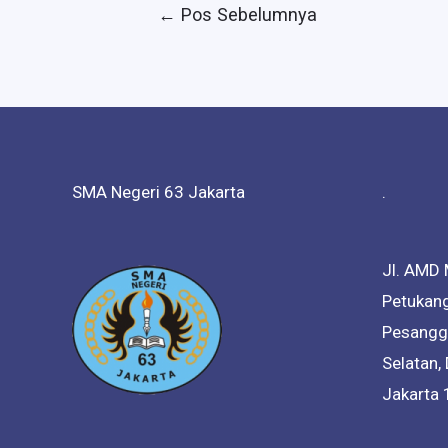
Navigasi
←
Pos Sebelumnya
pos
SMA Negeri 63 Jakarta
.
Jl. AMD 
Petukang
Pesanggr
Selatan,
Jakarta