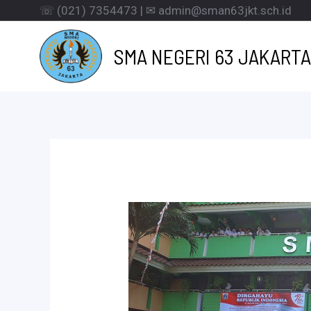
Lewati
☏ (021) 7354473 | ✉ admin@sman63jkt.sch.id
ke
SMA NEGERI 63 JAKARTA
konten