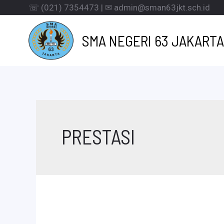
Lewati
☏ (021) 7354473 | ✉ admin@sman63jkt.sch.id
ke
SMA NEGERI 63 JAKARTA
konten
PRESTASI