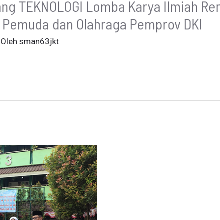
ang TEKNOLOGI Lomba Karya Ilmiah Re
s Pemuda dan Olahraga Pemprov DKI
 Oleh
sman63jkt