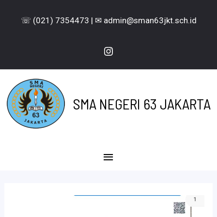
Lewati
☏ (021) 7354473 | ✉ admin@sman63jkt.sch.id
ke
konten
Instagram
SMA NEGERI 63 JAKARTA
Menu
Utama