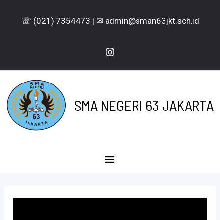
Lewati
☏ (021) 7354473 | ✉ admin@sman63jkt.sch.id
ke
konten
Instagram
SMA NEGERI 63 JAKARTA
Menu
Utama