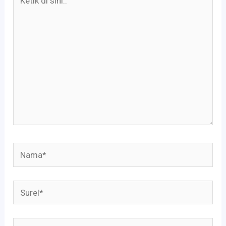
di
sini..
Nama*
Surel*
Situs