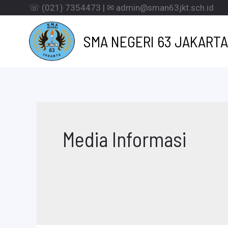
Lewati
☏ (021) 7354473 | ✉ admin@sman63jkt.sch.id
ke
SMA NEGERI 63 JAKARTA
konten
Media Informasi