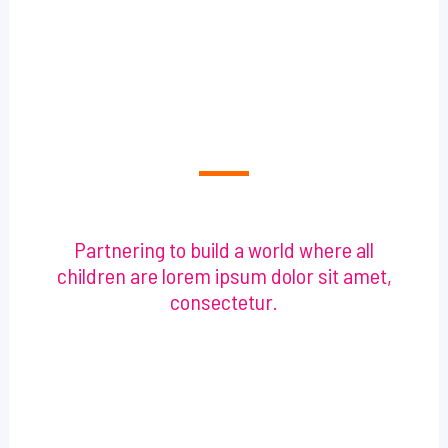
WHO WE ARE
Partnering to build a world where all
children are lorem ipsum dolor sit amet,
consectetur.
Lorem ipsum dolor sit amet, consectetur
adipisicing elit, sed do eiusmod tempor
incididunt ut labore et dolore magna aliqua. Ut
enim ad minim veniam, quis nostrud