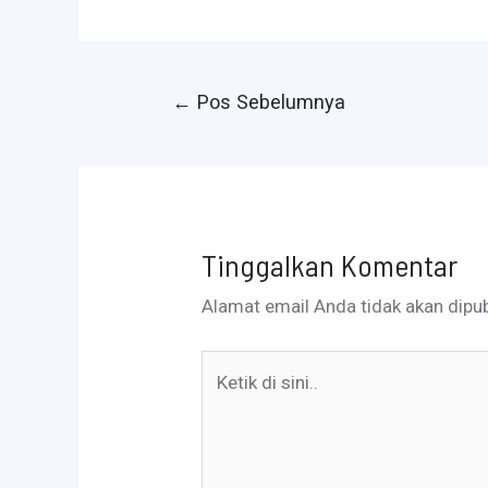
Navigasi
←
Pos Sebelumnya
pos
Tinggalkan Komentar
Alamat email Anda tidak akan dipub
Ketik
di
sini..