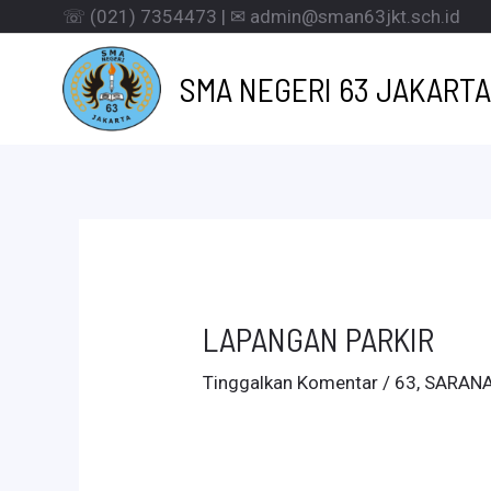
Lewati
☏ (021) 7354473 | ✉ admin@sman63jkt.sch.id
ke
SMA NEGERI 63 JAKARTA
konten
LAPANGAN PARKIR
Tinggalkan Komentar
/
63
,
SARANA