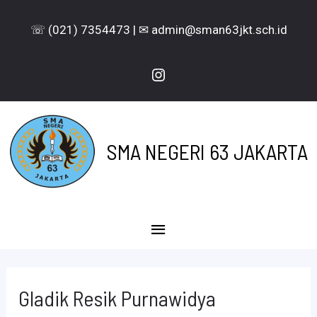
Lewati
☏ (021) 7354473 | ✉ admin@sman63jkt.sch.id
ke
konten
Instagram
SMA NEGERI 63 JAKARTA
Menu
Utama
Gladik Resik Purnawidya