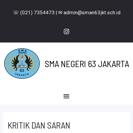
Lewati
☏ (021) 7354473 | ✉ admin@sman63jkt.sch.id
ke
konten
Instagram
SMA NEGERI 63 JAKARTA
Menu
Utama
KRITIK DAN SARAN