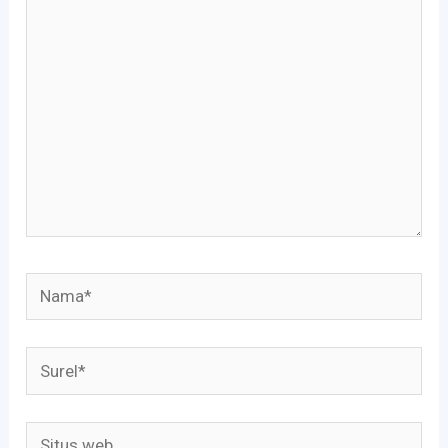
di
sini..
Nama*
Surel*
Situs