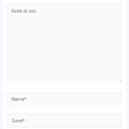
Ketik
di
sini..
Nama*
Surel*