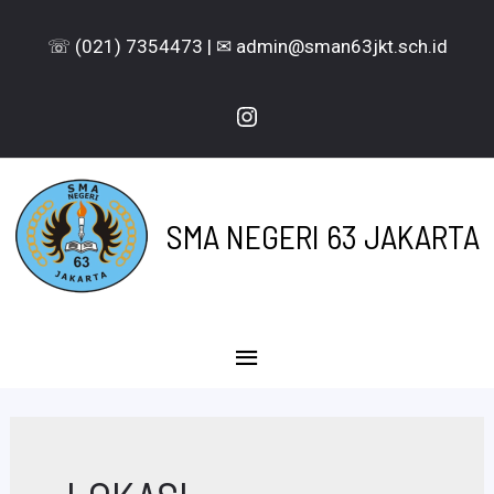
Lewati
☏ (021) 7354473 | ✉ admin@sman63jkt.sch.id
ke
konten
Instagram
SMA NEGERI 63 JAKARTA
Menu
Utama