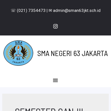
Lewati
☏ (021) 7354473 | ✉ admin@sman63jkt.sch.id
ke
konten
Instagram
SMA NEGERI 63 JAKARTA
Menu
Utama