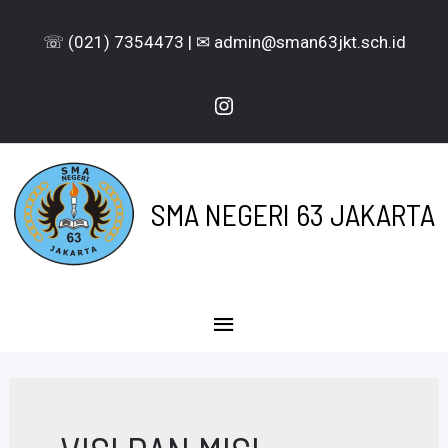
Lewati
☏ (021) 7354473 | ✉ admin@sman63jkt.sch.id
ke
konten
Instagram
SMA NEGERI 63 JAKARTA
Menu
Utama