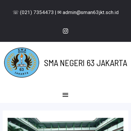
Lewati
☏ (021) 7354473 | ✉ admin@sman63jkt.sch.id
ke
konten
Instagram
SMA NEGERI 63 JAKARTA
Menu
Utama