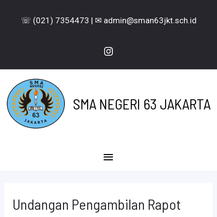
Lewati
☏ (021) 7354473 | ✉ admin@sman63jkt.sch.id
ke
konten
Instagram
SMA NEGERI 63 JAKARTA
Menu
Utama
Undangan Pengambilan Rapot