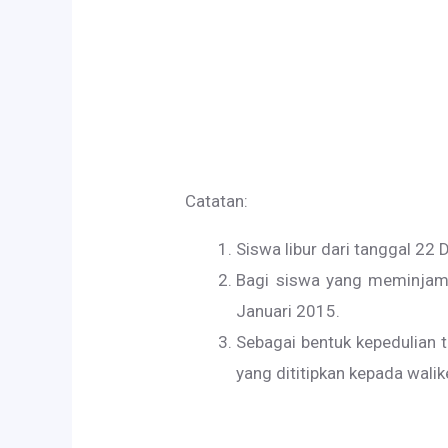
Kepala SMA Neg
T
SRI RUKMIN
NIP/NRK.196809
Catatan:
Siswa libur dari tanggal 22
Bagi siswa yang meminjam 
Januari 2015.
Sebagai bentuk kepedulian
yang dititipkan kepada wali