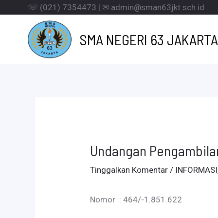
Lewati
☏ (021) 7354473 | ✉ admin@sman63jkt.sch.id
ke
SMA NEGERI 63 JAKARTA
konten
Undangan Pengambila
Tinggalkan Komentar
/
INFORMASI
Nomor : 464/-1.851.622