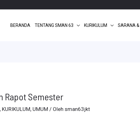
BERANDA
TENTANG SMAN 63
KURIKULUM
SARANA &
n Rapot Semester
,
KURIKULUM
,
UMUM
/ Oleh
sman63jkt