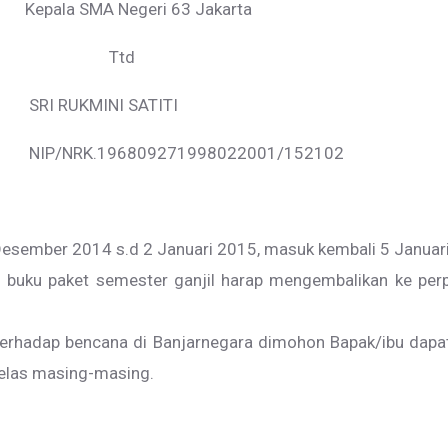
eri 63 Jakarta
td
I SATITI
271998022001/152102
 Desember 2014 s.d 2 Januari 2015, masuk kembali 5 Januar
buku paket semester ganjil harap mengembalikan ke perpu
 terhadap bencana di Banjarnegara dimohon Bapak/ibu dap
kelas masing-masing.