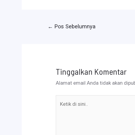
Navigasi
←
Pos Sebelumnya
pos
Tinggalkan Komentar
Alamat email Anda tidak akan dipub
Ketik
di
sini..