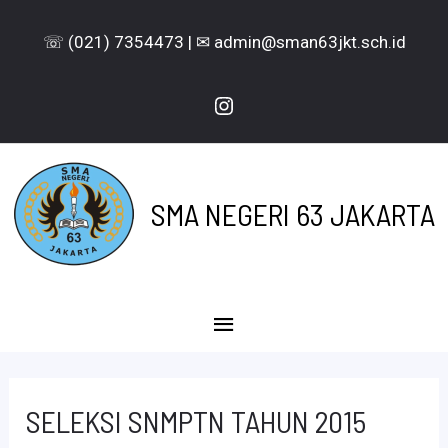
Lewati
☏ (021) 7354473 | ✉ admin@sman63jkt.sch.id
ke
konten
Instagram
SMA NEGERI 63 JAKARTA
Menu
Utama
SELEKSI SNMPTN TAHUN 2015