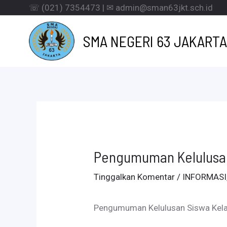
Lewati
☏ (021) 7354473 | ✉ admin@sman63jkt.sch.id
ke
SMA NEGERI 63 JAKARTA
konten
Pengumuman Kelulusan 
Tinggalkan Komentar
/
INFORMASI
Pengumuman Kelulusan Siswa Kela