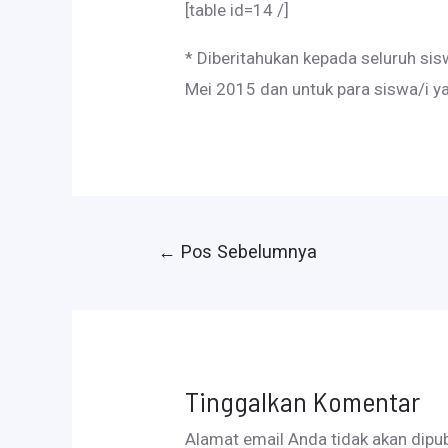
[table id=14 /]
* Diberitahukan kepada seluruh sis
Mei 2015 dan untuk para siswa/i 
Navigasi
←
Pos Sebelumnya
pos
Tinggalkan Komentar
Alamat email Anda tidak akan dipub