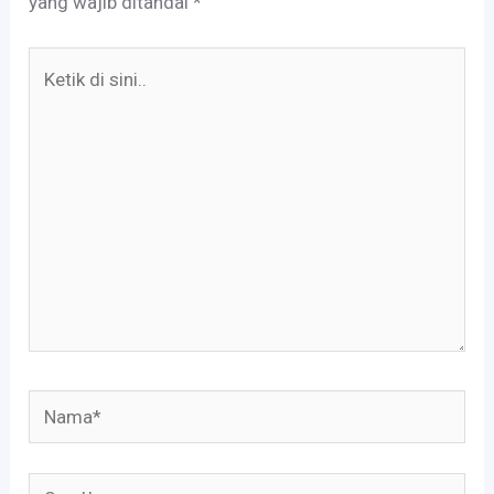
yang wajib ditandai
*
Ketik
di
sini..
Nama*
Surel*