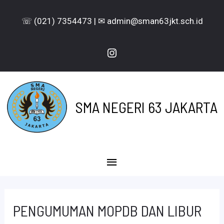
Lewati
☏ (021) 7354473 | ✉ admin@sman63jkt.sch.id
ke
konten
Instagram
SMA NEGERI 63 JAKARTA
Menu
Utama
PENGUMUMAN MOPDB DAN LIBUR