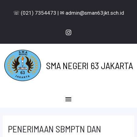
Lewati
☏ (021) 7354473 | ✉ admin@sman63jkt.sch.id
ke
konten
Instagram
SMA NEGERI 63 JAKARTA
Menu
Utama
PENERIMAAN SBMPTN DAN