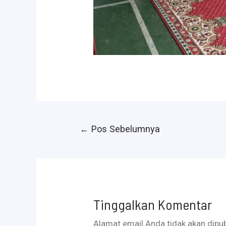
Navigasi
←
Pos Sebelumnya
pos
Tinggalkan Komentar
Alamat email Anda tidak akan dipub