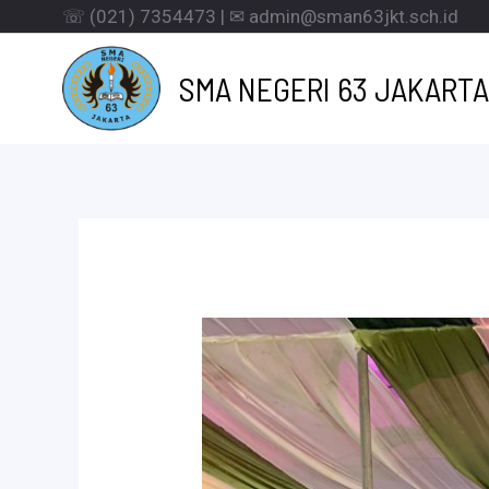
Lewati
☏ (021) 7354473 | ✉ admin@sman63jkt.sch.id
ke
SMA NEGERI 63 JAKARTA
konten