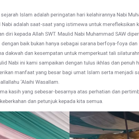
m sejarah Islam adalah peringatan hari kelahirannya Nabi M
d Nabi adalah saat-saat yang istimewa untuk merefleksikan 
iri kepada Allah SWT. Maulid Nabi Muhammad SAW dipering
n dengan baik bukan hanya sebagai sarana berfoya-foya da
a dakwah dan kesempatan untuk memperkuat tali silatura
lid Nabi ini kami sampaikan dengan tulus ikhlas dan penuh 
erikan manfaat yang besar bagi umat Islam serta menjadi s
allallahu ‘Alaihi Wasallam.
ima kasih yang sebesar-besarnya atas perhatian dan perti
 keberkahan dan petunjuk kepada kita semua.